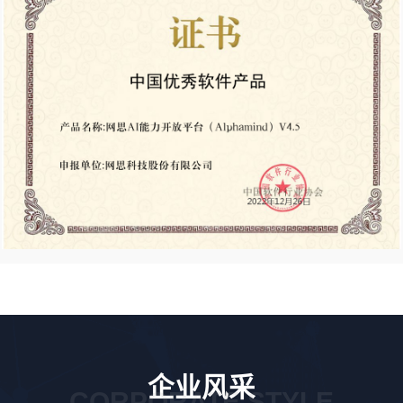
企业风采
CORPORATE STYLE