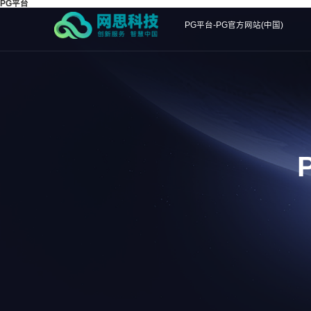
PG平台
PG平台-PG官方网站(中国)