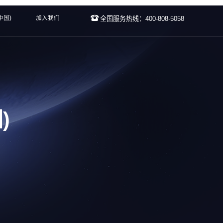
中国)
加入我们
全国服务热线：400-808-5058
)