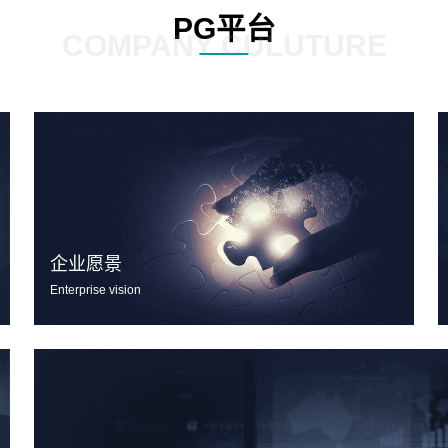
PG平台
COMPANY CULUTURE
企业愿景
Enterprise vision